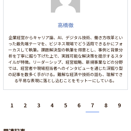
高橋徹
企業経営からキャリア論、AI、デジタル技術、働き方改革とい
った最先端テーマを、ビジネス現場でどう活用できるかにフォ
ーカスして執筆。課題解決型の執筆を得意とし、事例と背景分
析を丁寧に掘り下げた上で、実践可能な解決策を提示するスタ
イルが特徴。リーダーシップ、経営戦略、新規事業などの分野
では、経営者や現場担当者へのインタビューを通じた深掘り型
の記事を数多く手がける。難解な経済や技術の話も、理解でき
る平易な表現に落とし込むことをモットーにしている。
1
2
3
4
5
6
7
8
9
関連記事