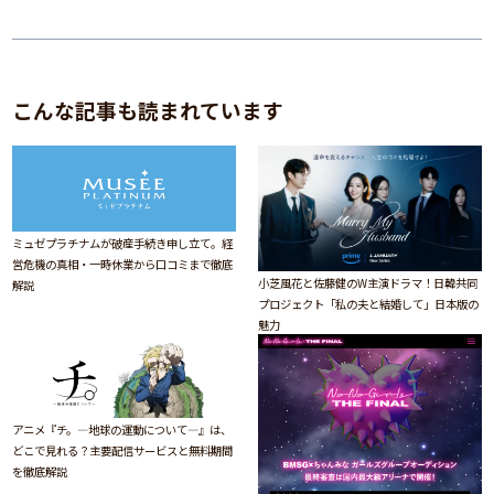
こんな記事も読まれています
ミュゼプラチナムが破産手続き申し立て。経
営危機の真相・一時休業から口コミまで徹底
小芝風花と佐藤健のW主演ドラマ！日韓共同
解説
プロジェクト「私の夫と結婚して」日本版の
魅力
アニメ『チ。―地球の運動について―』は、
どこで見れる？主要配信サービスと無料期間
を徹底解説