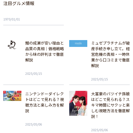
注目グルメ情報
1970/01/01
鰻の成瀬が安い理由と
ミュゼプラチナムが破
品質の真相｜価格戦略
産手続き申し立て。経
から味の評判まで徹底
営危機の真相・一時休
解説
業から口コミまで徹底
解説
2025/05/15
2025/05/15
ニンテンドーダイレク
大富豪のバツイチ孫娘
トはどこで見れる？視
はどこで見られる？ス
聴方法と楽しみ方を解
キマ時間にサクッと楽
説
しむ視聴方法を徹底解
説！
2025/05/06
2025/05/06