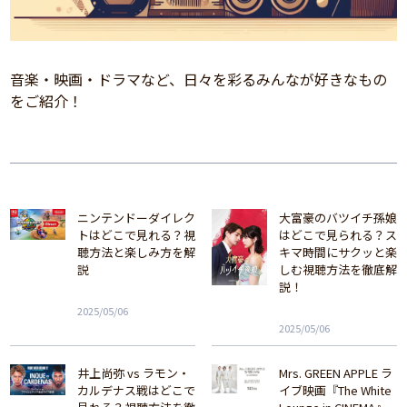
音楽・映画・ドラマなど、日々を彩るみんなが好きなもの
をご紹介！
ニンテンドーダイレク
大富豪のバツイチ孫娘
トはどこで見れる？視
はどこで見られる？ス
聴方法と楽しみ方を解
キマ時間にサクッと楽
説
しむ視聴方法を徹底解
説！
2025/05/06
2025/05/06
井上尚弥 vs ラモン・
Mrs. GREEN APPLE ラ
カルデナス戦はどこで
イブ映画『The White