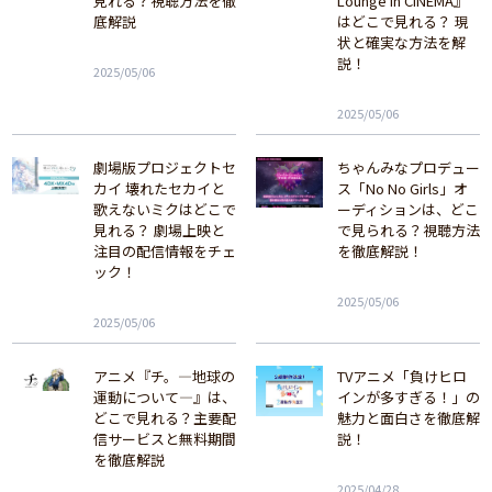
見れる？視聴方法を徹
Lounge in CINEMA』
底解説
はどこで見れる？ 現
状と確実な方法を解
説！
2025/05/06
2025/05/06
劇場版プロジェクトセ
ちゃんみなプロデュー
カイ 壊れたセカイと
ス「No No Girls」オ
歌えないミクはどこで
ーディションは、どこ
見れる？ 劇場上映と
で見られる？視聴方法
注目の配信情報をチェ
を徹底解説！
ック！
2025/05/06
2025/05/06
アニメ『チ。―地球の
TVアニメ「負けヒロ
運動について―』は、
インが多すぎる！」の
どこで見れる？主要配
魅力と面白さを徹底解
信サービスと無料期間
説！
を徹底解説
2025/04/28