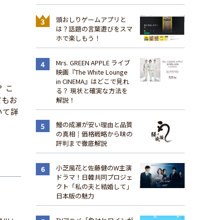
頭おしりゲームアプリと
は？話題の言葉遊びをスマ
ホで楽しもう！
Mrs. GREEN APPLE ライブ
映画『The White Lounge
in CINEMA』はどこで見れ
 こ
る？ 現状と確実な方法を
てもお
解説！
いて詳
鰻の成瀬が安い理由と品質
の真相｜価格戦略から味の
評判まで徹底解説
小芝風花と佐藤健のW主演
ドラマ！日韓共同プロジェ
クト「私の夫と結婚して」
日本版の魅力