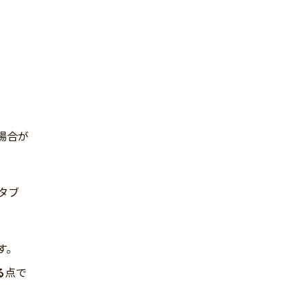
場合が
タブ
す。
る
点で