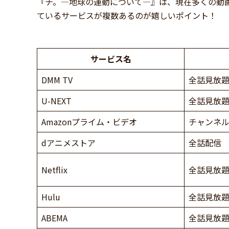
『チ。―地球の運動について―』は、現在多くの動
ているサービスが複数あるのが嬉しいポイント！
サービス名
DMM TV
全話見放
U-NEXT
全話見放
Amazonプライム・ビデオ
チャンネ
dアニメストア
全話配信
Netflix
全話見放
Hulu
全話見放
ABEMA
全話見放