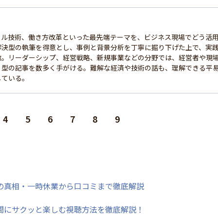
タル技術、働き方改革といった最先端テーマを、ビジネス現場でどう活
解決型の執筆を得意とし、事例と背景分析を丁寧に掘り下げた上で、実
徴。リーダーシップ、経営戦略、新規事業などの分野では、経営者や現
り型の記事を数多く手がける。難解な経済や技術の話も、理解できる平
している。
4
5
6
7
8
9
の真相・一時休業から口コミまで徹底解説
間にサクッと楽しむ視聴方法を徹底解説！