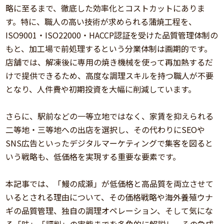
略に至るまで、徹底した効率化とコストカットにありま
す。特に、職人の高い技術が求められる蒲焼工程を、
ISO9001・ISO22000・HACCP認証を受けた品質管理体制の
もと、加工場で前処理するという分業体制は画期的です。
店舗では、解凍後に専用の焼き機械を使って再加熱するだ
けで提供できるため、高度な調理スキルを持つ職人が不要
となり、人件費や初期投資を大幅に削減しています。
さらに、駅前などの一等立地ではなく、家賃を抑えられる
二等地・三等地への出店を選択し、その代わりにSEOや
SNS広告といったデジタルマーケティングで集客を図ると
いう戦略も、低価格を実現する重要な要素です。
本記事では、「鰻の成瀬」が低価格と高品質を両立させて
いるとされる理由について、その価格戦略や海外養殖ウナ
ギの品質管理、独自の調理オペレーション、そして気にな
る「味」「評判」の実態までを多角的に解説し、その急成