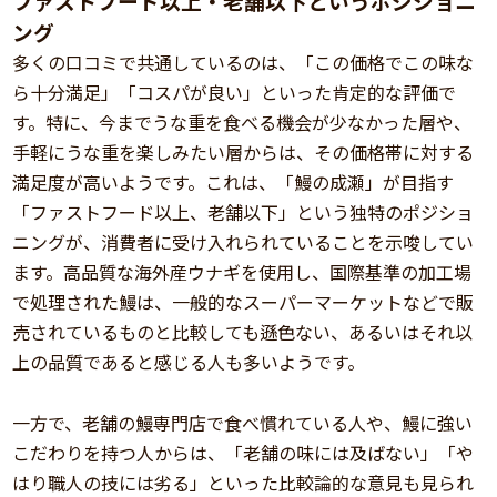
ファストフード以上・老舗以下というポジショニ
ング
多くの口コミで共通しているのは、「この価格でこの味な
ら十分満足」「コスパが良い」といった肯定的な評価で
す。特に、今までうな重を食べる機会が少なかった層や、
手軽にうな重を楽しみたい層からは、その価格帯に対する
満足度が高いようです。これは、「鰻の成瀬」が目指す
「ファストフード以上、老舗以下」という独特のポジショ
ニングが、消費者に受け入れられていることを示唆してい
ます。高品質な海外産ウナギを使用し、国際基準の加工場
で処理された鰻は、一般的なスーパーマーケットなどで販
売されているものと比較しても遜色ない、あるいはそれ以
上の品質であると感じる人も多いようです。
一方で、老舗の鰻専門店で食べ慣れている人や、鰻に強い
こだわりを持つ人からは、「老舗の味には及ばない」「や
はり職人の技には劣る」といった比較論的な意見も見られ