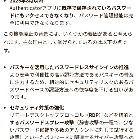
2025年8月以降
Authenticatorアプリに
既存で保存されているパスワー
ドにもアクセスできなくなり
、パスワード管理機能は完
全に利用できなくなります。
この機能廃止の背景には、いくつかの要因があると考えら
れます。主な理由として挙げられているのは以下の点で
す。
パスキーを活用したパスワードレスサインインの推進
より安全で利便性の高い認証方法であるパスキーの普及
に注力するため、相対的にセキュリティリスクのあるパ
スワードベースの認証方法への依存度を下げる狙いがあ
ります。
セキュリティ対策の強化
リモートデスクトッププロトコル（
RDP
）などを標的と
する
パスワードスプレー攻撃
（辞書攻撃の一種で、少な
いパスワード候補を多数のアカウントに対して試行する
攻撃）といったパスワードに関連するサイバー攻撃への