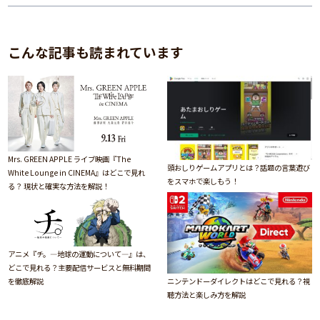
こんな記事も読まれています
Mrs. GREEN APPLE ライブ映画『The
頭おしりゲームアプリとは？話題の言葉遊び
White Lounge in CINEMA』はどこで見れ
をスマホで楽しもう！
る？ 現状と確実な方法を解説！
アニメ『チ。―地球の運動について―』は、
どこで見れる？主要配信サービスと無料期間
を徹底解説
ニンテンドーダイレクトはどこで見れる？視
聴方法と楽しみ方を解説